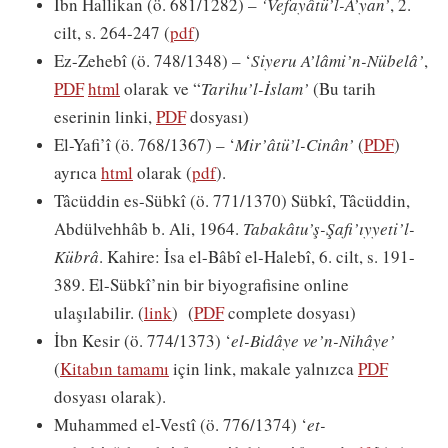
İbn Hallikan (ö. 681/1282) –
‘Vefayâtü’l-A’yan’
, 2.
cilt, s. 264-247 (
pdf
)
Ez-Zehebî (ö. 748/1348) – ‘
Siyeru
A’lâmi’n-Nübelâ’
,
PDF
html
olarak ve “
Tarihu’l-İslam’
(Bu tarih
eserinin linki,
PDF
dosyası)
El-Yafi’î (ö. 768/1367) – ‘
Mir’âtü’l-Cinân’
(
PDF
)
ayrıca
html
olarak (
pdf
).
Tâcüddin es-Sübkî (ö. 771/1370) Sübkî, Tâcüddin,
Abdülvehhâb b. Ali, 1964.
Tabakâtu’ş-Şafi’ıyyeti’l-
Kübrâ
. Kahire: İsa el-Bâbî el-Halebî, 6. cilt, s. 191-
389. El-Sübkî’nin bir biyografisine online
ulaşılabilir. (
link
) (
PDF
complete dosyası)
İbn Kesir (ö. 774/1373) ‘
el-Bidâye ve’n-Nihâye’
(
Kitabın tamamı
için link, makale yalnızca
PDF
dosyası olarak).
Muhammed el-Vestî (ö. 776/1374) ‘
et-