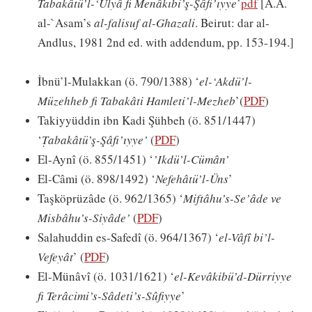
Tabakâtü’l-‘Ulyâ fi Menâkıbi’ş-Şâfi’ıyye
’
pdf
[A.A.
al-`Asam’s
al-falisuf al-Ghazali
. Beirut: dar al-
Andlus, 1981 2nd ed. with addendum, pp. 153-194.]
İbnü’l-Mulakkan (ö. 790/1388) ‘
el-‘Akdü’l-
Müzehheb fi Tabakâti Hamleti’l-Mezheb
’(
PDF
)
Takiyyüddin ibn Kadi Şühbeh (ö. 851/1447)
‘
Ṭabakâtü’ş-Şâfi’ıyye’
(
PDF
)
El-Aynî (ö. 855/1451) ‘
’Ikdü’l-Cümân’
El-Câmi (ö. 898/1492) ‘
Nefehâtü’l-Üns
’
Taşköprüzâde (ö. 962/1365) ‘
Miftâhu’s-Se’âde ve
Misbâhu’s-Siyâde’
(
PDF
)
Salahuddin es-Safedî (ö. 964/1367) ‘
el-Vâfî bi’l-
Vefeyât
’ (
PDF
)
El-Münâvî (ö. 1031/1621) ‘
el-Kevâkibü’d-Dürriyye
fi Terâcimi’s-Sâdeti’s-Sûfiyye
’