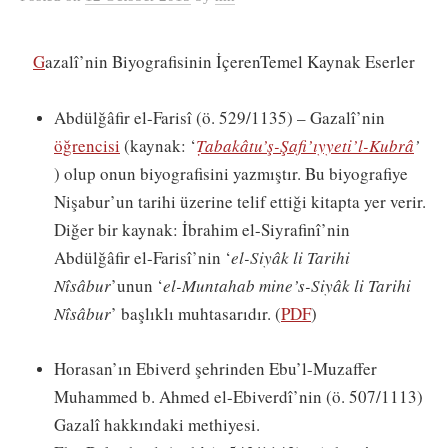
G
azalî’nin Biyografisinin İçerenTemel Kaynak Eserler
Abdülğâfir el-Farisî (ö. 529/1135) – Gazalî’nin
öğrencisi
(kaynak: ‘
Ṭabakâtu’ş-Şafi’ıyyeti’l-Kubrâ
’
) olup onun biyografisini yazmıştır. Bu biyografiye
Nişabur’un tarihi üzerine telif ettiği kitapta yer verir.
Diğer bir kaynak: İbrahim el-Siyrafinî’nin
Abdülğâfir el-Farisî’nin ‘
el-Siyâk li Tarihi
Nîsâbur
’unun ‘
el-Muntahab mine’s-Siyâk li Tarihi
Nîsâbur
’ başlıklı muhtasarıdır. (
PDF
)
Horasan’ın Ebiverd şehrinden Ebu’l-Muzaffer
Muhammed b. Ahmed el-Ebiverdî’nin (ö. 507/1113)
Gazalî hakkındaki methiyesi.