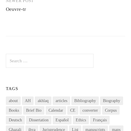
NEWER POST
Oeuvre-tr
Search
for:
TAGS
about
AH
akhlaq
articles
Bibliography
Biography
Books
Brief Bio
Calendar
CE
converter
Corpus
Deutsch
Dissertation
Español
Ethics
Français
Ghazali
ihya
Jurisprudence
List
manuscripts
maps