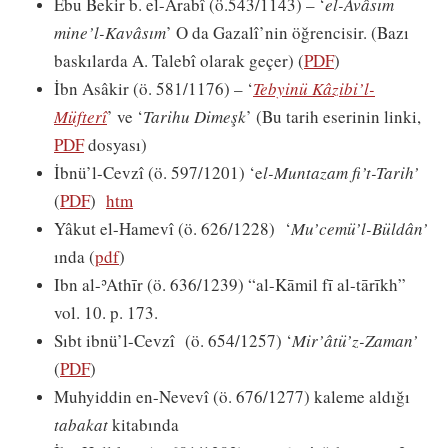
Ebu Bekir b. el-Arabî (ö.543/1143) – ‘
el-Avâsım
mine’l-Kavâsım
’ O da Gazalî’nin öğrencisir. (Bazı
baskılarda A. Talebî olarak geçer) (
PDF
)
İbn Asâkir (ö. 581/1176) – ‘
Tebyinü Kâzibi’l-
Müfterî
’ ve ‘
Tarihu Dimeşk
’ (Bu tarih eserinin linki,
PDF
dosyası)
İbnü’l-Cevzî (ö. 597/1201) ‘e
l-Muntazam fi’t-Tarih’
(
PDF
)
htm
Yâkut el-Hamevî (ö. 626/1228) ‘
Mu’cemü’l-Büldân’
ında (
pdf
)
Ibn al-ʾAthīr (ö. 636/1239) “al-Kāmil fī al-tārīkh”
vol. 10. p. 173.
Sıbt ibnü’l-Cevzî (ö. 654/1257) ‘
Mir’âtü’z-Zaman’
(
PDF
)
Muhyiddin en-Nevevî (ö. 676/1277) kaleme aldığı
tabakat
kitabında