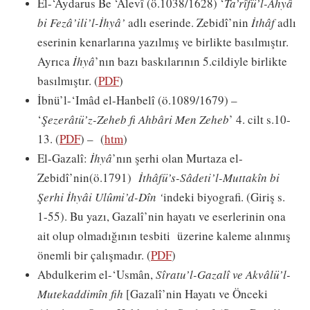
El-‘Aydarus Be ‘Alevî (ö.1038/1628) ‘
Ta’rîfü’l-Ahyâ
bi Fezâ’ili’l-İhyâ’
adlı eserinde. Zebidî’nin
İthâf
adlı
eserinin kenarlarına yazılmış ve birlikte basılmıştır.
Ayrıca
İhyâ
’nın bazı baskılarının 5.cildiyle birlikte
basılmıştır. (
PDF
)
İbnü’l-‘Imâd el-Hanbelî (ö.1089/1679) –
‘
Şezerâtü’z-Zeheb fi Ahbâri Men Zeheb
’ 4. cilt s.10-
13. (
PDF
) – (
htm
)
El-Gazalî:
İhyâ
’nın şerhi olan Murtaza el-
Zebidî’nin(ö.1791)
İthâfü’s-Sâdeti’l-Muttakîn bi
Şerhi İhyâi Ulûmi’d-Dîn ‘
indeki biyografi. (Giriş s.
1-55). Bu yazı, Gazalî’nin hayatı ve eserlerinin ona
ait olup olmadığının tesbiti üzerine kaleme alınmış
önemli bir çalışmadır. (
PDF
)
Abdulkerim el-‘Usmân,
Sîratu’l-Gazalî ve Akvâlü’l-
Mutekaddimîn fih
[Gazalî’nin Hayatı ve Önceki