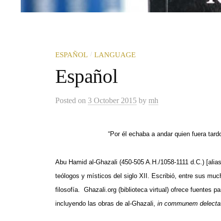
/
ESPAÑOL
LANGUAGE
Español
Posted
on
3 October 2015
by
mh
“Por él echaba a andar quien fuera tar
Abu Hamid al-Ghazali (450-505 A.H./1058-1111 d.C.) [alias 
teólogos y místicos del siglo XII. Escribió, entre sus muc
filosofía.
Ghazali.org (biblioteca virtual) ofrece fuentes p
incluyendo las obras de al-Ghazali,
in communem delecta