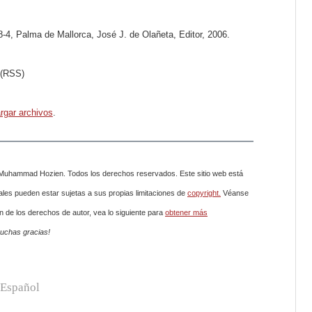
-4, Palma de Mallorca, José J. de Olañeta, Editor, 2006.
b (RSS)
rgar archivos
.
e Muhammad Hozien. Todos los derechos reservados. Este sitio web está
ales pueden estar sujetas a sus propias limitaciones de
copyright.
Véanse
ón de los derechos de autor, vea lo siguiente para
obtener más
 muchas gracias!
Español