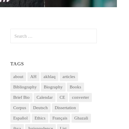
Search
for:
TAGS
about
AH
akhlaq
articles
Bibliography
Biography
Books
Brief Bio
Calendar
CE
converter
Corpus
Deutsch
Dissertation
Español
Ethics
Français
Ghazali
ihya
Jurisprudence
List