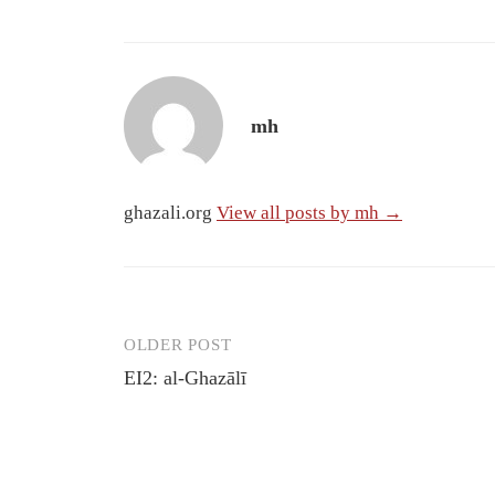
mh
ghazali.org
View all posts by mh →
OLDER POST
Post
EI2: al-Ghazālī
navigation