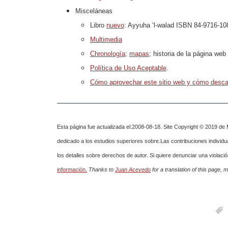
Misceláneas
Libro
nuevo
: Ayyuha ‘l-walad ISBN 84-9716-108
Multimedia
Chronología
;
mapas
; historia de la página we
Política de Uso Aceptable
.
Cómo aprovechar este sitio web y cómo desca
Esta página fue actualizada el:2008-08-18. Site Copyright © 2019 d
dedicado a los estudios superiores sobre.Las contribuciones individu
los detalles sobre derechos de autor. Si quiere denunciar una violaci
información.
Thanks to
Juan Acevedo
for a translation of this page,