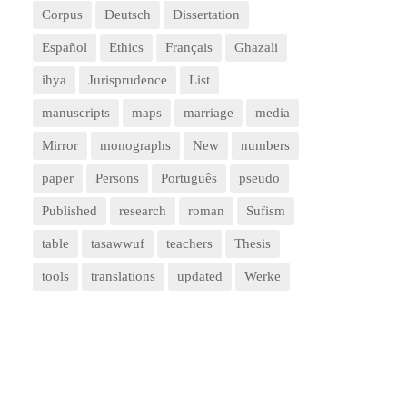
Corpus
Deutsch
Dissertation
Español
Ethics
Français
Ghazali
ihya
Jurisprudence
List
manuscripts
maps
marriage
media
Mirror
monographs
New
numbers
paper
Persons
Português
pseudo
Published
research
roman
Sufism
table
tasawwuf
teachers
Thesis
tools
translations
updated
Werke