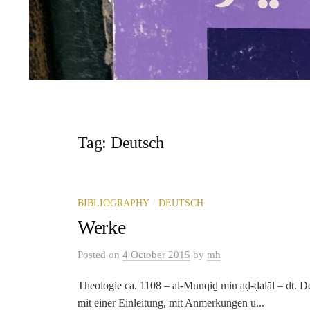
Tag:
Deutsch
/
BIBLIOGRAPHY
DEUTSCH
Werke
Posted
on
4 October 2015
by
mh
Theologie ca. 1108 – al-Munqiḏ min aḍ-ḍalāl – dt. De
mit einer Einleitung, mit Anmerkungen u...