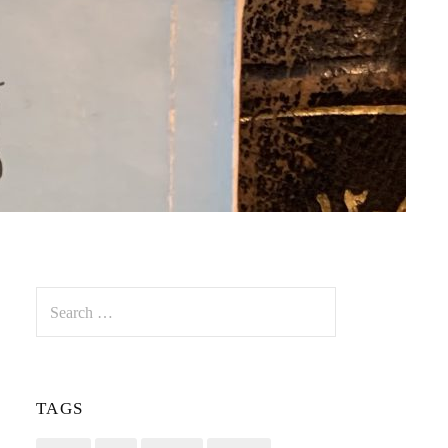
Search
for:
TAGS