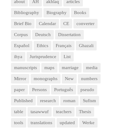
about
AH
akhlaq
articles
Bibliography
Biography
Books
Brief Bio
Calendar
CE
converter
Corpus
Deutsch
Dissertation
Español
Ethics
Français
Ghazali
ihya
Jurisprudence
List
manuscripts
maps
marriage
media
Mirror
monographs
New
numbers
paper
Persons
Português
pseudo
Published
research
roman
Sufism
table
tasawwuf
teachers
Thesis
tools
translations
updated
Werke