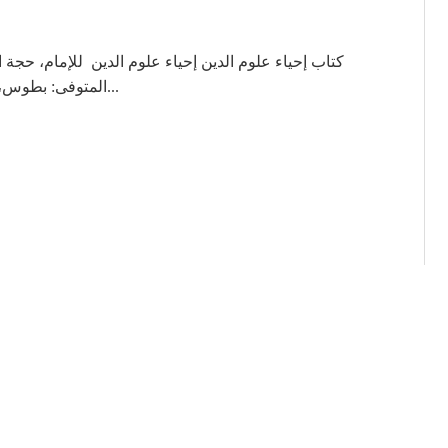
كتاب إحياء علوم الدين إحياء علوم الدين للإمام، حجة.
المتوفى: بطوس، سنة 505، خمس وخمسمائة. وهو: من أجل كتب المو...