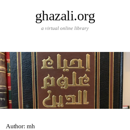
Skip
ghazali.org
to
content
a virtual online library
Author:
mh