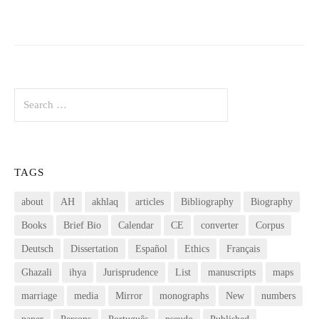
Search
for:
TAGS
about
AH
akhlaq
articles
Bibliography
Biography
Books
Brief Bio
Calendar
CE
converter
Corpus
Deutsch
Dissertation
Español
Ethics
Français
Ghazali
ihya
Jurisprudence
List
manuscripts
maps
marriage
media
Mirror
monographs
New
numbers